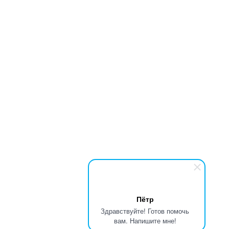
Объем коробки
0,036 м
3
Цвет
Черный-прозрачный
Подробнее
Контейнер F-2218-3 «Суши» (с крышкой)
Брутто
5,98 кг
В коробке
200 комп.
Объем коробки
0,075 м
3
Цвет
Черный-прозрачный
Подробнее
Страницы
Пётр
« первая
‹ предыдущая
…
6
7
8
9
Здравствуйте! Готов помочь
вам. Напишите мне!
10