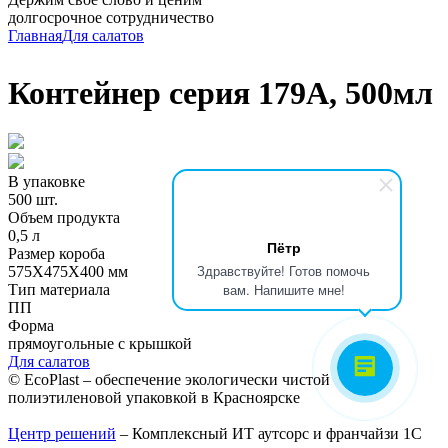
долгосрочное сотрудничество
Главная
Для салатов
Контейнер серия 179А, 500мл
В упаковке
500 шт.
Объем продукта
0,5 л
Пётр
Размер короба
Здравствуйте! Готов помочь
575X475X400 мм
вам. Напишите мне!
Тип материала
ПП
Форма
прямоугольные с крышкой
Для салатов
©
EcoPlast
– обеспечение экологически чистой
полиэтиленовой упаковкой в Красноярске
Центр решений
– Комплексный ИТ аутсорс и франчайзи 1С